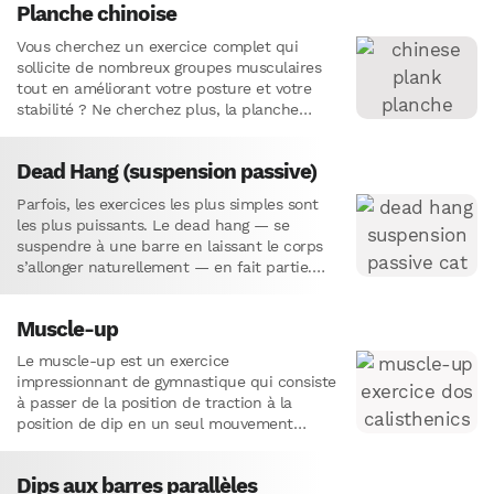
Planche chinoise
Vous cherchez un exercice complet qui
sollicite de nombreux groupes musculaires
tout en améliorant votre posture et votre
stabilité ? Ne cherchez plus, la planche
chinoise est faite pour vous ! Cet…
Dead Hang (suspension passive)
Parfois, les exercices les plus simples sont
les plus puissants. Le dead hang — se
suspendre à une barre en laissant le corps
s’allonger naturellement — en fait partie.
Ce…
Muscle-up
Le muscle-up est un exercice
impressionnant de gymnastique qui consiste
à passer de la position de traction à la
position de dip en un seul mouvement
fluide. Il sollicite intensément les muscles
des bras, des épaules et du dos, et nécessite
Dips aux barres parallèles
force, explosivité et coordination.