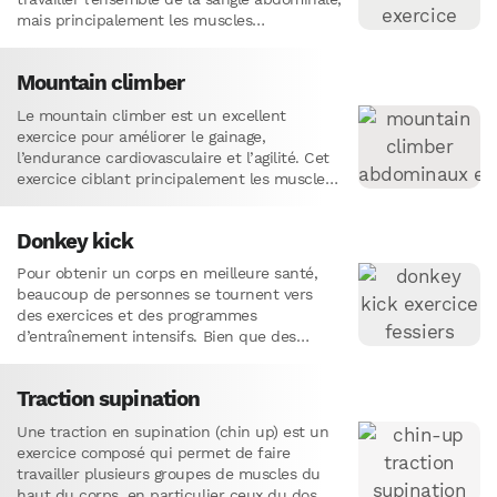
mais principalement les muscles
obliques.Les muscles de vos épaules,…
Mountain climber
Le mountain climber est un excellent
exercice pour améliorer le gainage,
l’endurance cardiovasculaire et l’agilité. Cet
exercice ciblant principalement les muscles
de la sangle abdominale permet de solliciter
plusieurs groupes…
Donkey kick
Pour obtenir un corps en meilleure santé,
beaucoup de personnes se tournent vers
des exercices et des programmes
d’entraînement intensifs. Bien que des
méthodes d’entraînement sophistiquées
aient leur place, si…
Traction supination
Une traction en supination (chin up) est un
exercice composé qui permet de faire
travailler plusieurs groupes de muscles du
haut du corps, en particulier ceux du dos