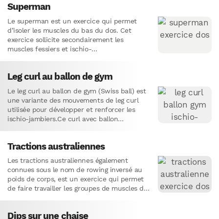
Superman
Le superman est un exercice qui permet
d’isoler les muscles du bas du dos. Cet
exercice sollicite secondairement les
muscles fessiers et ischio-
jambiers.Comment faire le superman ?
Conseils d’entraînement Autres exercices
Leg curl au ballon de gym
pour…
Le leg curl au ballon de gym (Swiss ball) est
une variante des mouvements de leg curl
utilisée pour développer et renforcer les
ischio-jambiers.Ce curl avec ballon
d’exercice met la…
Tractions australiennes
Les tractions australiennes également
connues sous le nom de rowing inversé au
poids de corps, est un exercice qui permet
de faire travailler les groupes de muscles du
haut du…
Dips sur une chaise