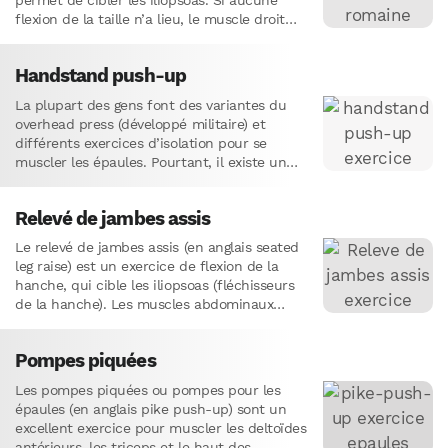
permet de cibler les iliopsoas. Si aucune
flexion de la taille n’a lieu, le muscle droit
de…
Handstand push-up
La plupart des gens font des variantes du
overhead press (développé militaire) et
différents exercices d’isolation pour se
muscler les épaules. Pourtant, il existe un
exercice de musculation oublié de…
Relevé de jambes assis
Le relevé de jambes assis (en anglais seated
leg raise) est un exercice de flexion de la
hanche, qui cible les iliopsoas (fléchisseurs
de la hanche). Les muscles abdominaux
agissent…
Pompes piquées
Les pompes piquées ou pompes pour les
épaules (en anglais pike push-up) sont un
excellent exercice pour muscler les deltoïdes
antérieurs, les triceps et le haut des