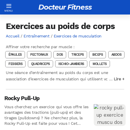
Docteur Fitness
Exercices au poids de corps
Accueil
/
Entraînement
/
Exercices de musculation
Affiner votre recherche par muscle :
ÉPAULES
PECTORAUX
DOS
TRICEPS
BICEPS
ABDOS
FESSIERS
QUADRICEPS
ISCHIO-JAMBIERS
MOLLETS
Une séance d’entraînement au poids du corps est une
association d’exercices de musculation qui utilisent votre
…
…
Lire +
Lire +
propre poids comme résistance naturelle contre la gravité. La
pratique d’exercices de musculation au poids du corps permet
Rocky Pull-Up
d’améliorer la force, la puissance, l’endurance, la vitesse, la
souplesse, la coordination et l’équilibre. Ne nécessitant qu’un
Vous cherchez un exercice qui vous offre les
minimum d’équipement, l’entraînement au poids du corps est
avantages des tractions (pull-ups) et des
idéal lorsque vous ne pouvez pas vous rendre à la salle de
tirages (pulldowns) ? Ne cherchez plus, la
Rocky Pull-Up est faite pour vous ! Cet
sport, mais que vous ne voulez pas manquer une séance.
exercice unique vous…