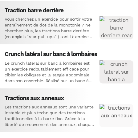
Alternative idéale à l’haltérophilie, l’entraînement avec des
poids de corps offre bon nombre des mêmes avantages, mais
Traction barre derrière
il est plus facile pour les articulations, ce qui réduit les
Vous cherchez un exercice pour sortir votre
contraintes à long terme sur le corps. Vous voulez essayer de
entraînement de dos de la monotonie ? Ne
vous entraîner au poids du corps ? Voici les meilleurs
cherchez plus, les tractions barre derrière
exercices au poids du corps. Mélangez les exercices en
(en anglais “rear pull-ups” ) sont l’exercice
fonction des muscles que vous souhaitez développer pour un
idéal ! Cette variante…
entraînement full body ou une séance de musculation
Crunch latéral sur banc à lombaires
spécifique.
Le crunch latéral sur banc à lombaires est
un exercice redoutablement efficace pour
cibler les obliques et la sangle abdominale
dans son ensemble. Réalisé sur un banc à
lombaires réglé…
Tractions aux anneaux
Les tractions aux anneaux sont une variante
instable et plus technique des tractions
traditionnelles à la barre fixe. Grâce à la
liberté de mouvement des anneaux, chaque
répétition demande un…