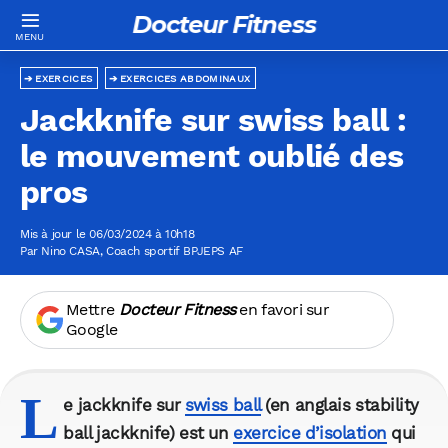
Docteur Fitness
EXERCICES
EXERCICES ABDOMINAUX
Jackknife sur swiss ball :
le mouvement oublié des
pros
Mis à jour le 06/03/2024 à 10h18
Par
Nino CASA
, Coach sportif BPJEPS AF
Mettre
Docteur Fitness
en favori sur
Google
L
e jackknife sur
swiss ball
(en anglais stability
ball jackknife) est un
exercice d’isolation
qui