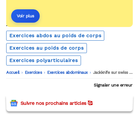
Voir plus
AUTOUR DU MÊME THÈME
Exercices abdos au poids de corps
Exercices au poids de corps
Exercices polyarticulaires
Accueil
-
Exercices
-
Exercices abdominaux
-
Jackknife sur swiss ball
Signaler une erreur
Suivre nos prochains articles 🥰