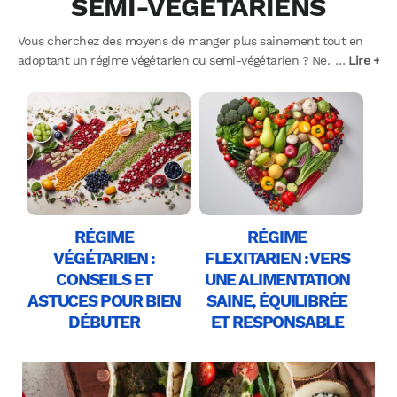
SEMI-VÉGÉTARIENS
Vous cherchez des moyens de manger plus sainement tout en
adoptant un régime végétarien ou semi-végétarien ? Ne
…
Lire +
cherchez plus, nous avons tout ce qu’il vous faut pour vous
aider à atteindre vos objectifs de santé et de bien-être ! Dans
cette section, nous vous proposons des articles détaillés sur
différents régimes à base de plantes, avec des conseils
pratiques pour avoir une alimentation aussi équilibrée que
respectueuse des animaux et de l’environnement.
RÉGIME
RÉGIME
VÉGÉTARIEN :
FLEXITARIEN : VERS
CONSEILS ET
UNE ALIMENTATION
ASTUCES POUR BIEN
SAINE, ÉQUILIBRÉE
DÉBUTER
ET RESPONSABLE