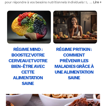
pour répondre à vos besoins nutritionnels individuels ! Les
…
Lire +
articles détaillés que nous vous proposons sont conçus pour
répondre à vos besoins spécifiques en termes de santé, ou vos
restrictions alimentaires liées à une allergie ou intolérance. Nous
vous proposons évidemment des conseils, avec les aliments à
privilégier et ceux à éviter pour vous aider à intégrer sereinement
ces régimes dans votre vie quotidienne.
RÉGIME MIND :
RÉGIME PRITIKIN :
BOOSTEZ VOTRE
COMMENT
CERVEAU ET VOTRE
PRÉVENIR LES
BIEN-ÊTRE AVEC
MALADIES GRÂCE À
CETTE
UNE ALIMENTATION
ALIMENTATION
SAINE
SAINE