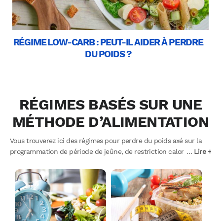
RÉGIME LOW-CARB : PEUT-IL AIDER À PERDRE
DU POIDS ?
RÉGIMES BASÉS SUR UNE
MÉTHODE D’ALIMENTATION
Vous trouverez ici des régimes pour perdre du poids axé sur la
programmation de période de jeûne, de restriction calorique
…
Lire +
importante pendant une courte durée, et des régimes qui se
concentrent sur la consommation de groupes d’aliments
spécifiques à des moments précis de la journée. Le régime de
l’alimentation intuitive est un peu un ovni dans les régimes. En
effet, cette méthode alimentaire se concentre sur l’écoute de
son corps et de ses signaux de faim et de satiété pour guider ses