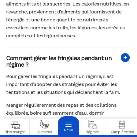
aliments frits et les sucreries. Les calories nutritives, en
revanche, proviennent d’aliments qui fournissent de
l’énergie et une bonne quantité de nutriments
essentiels, comme les fruits, les légumes, les céréales
complètes et les légumineuses.
Comment gérer les fringales pendant un
régime ?
Pour gérer les fringales pendant un régime, il est
important d’adopter des stratégies pour éviter les
tentations et les situations qui déclenchent la faim.
Manger régulièrement des repas et des collations
équilibrés, boire suffisamment d’eau, dormir
suffisamment et gérer le stress sont des facteurs clés.
Bien manger
Aliments
Régimes
Compléments
Lorsqu’une fringale survient, essayez de la combattre