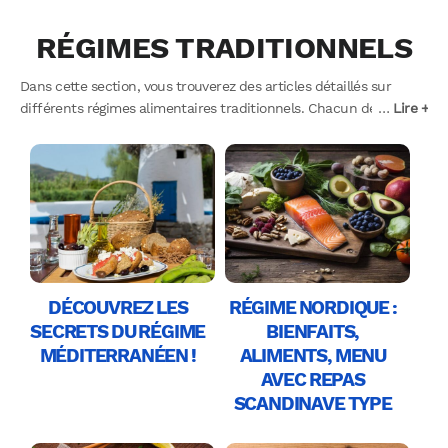
RÉGIMES TRADITIONNELS
Dans cette section, vous trouverez des articles détaillés sur
différents régimes alimentaires traditionnels. Chacun de ces
…
Lire +
régimes est réputé pour ses bienfaits sur la santé, et est basé
sur une alimentation saine et équilibrée combinée à un mode de
vie actif. Nous vous proposons de découvrir ici les particularités
de ces régimes, leurs bienfaits sur la santé, les aliments
autorisés et à éviter, ainsi que des conseils pratiques pour vous
aider à intégrer les principes de chaque régime dans votre
propre alimentation.
DÉCOUVREZ LES
RÉGIME NORDIQUE :
SECRETS DU RÉGIME
BIENFAITS,
MÉDITERRANÉEN !
ALIMENTS, MENU
AVEC REPAS
SCANDINAVE TYPE