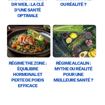
DR WEIL : LA CLÉ
OU RÉALITÉ ?
D’UNE SANTÉ
OPTIMALE
RÉGIME THE ZONE :
RÉGIME ALCALIN :
ÉQUILIBRE
MYTHE OU RÉALITÉ
HORMONAL ET
POUR UNE
PERTE DE POIDS
MEILLEURE SANTÉ ?
EFFICACE