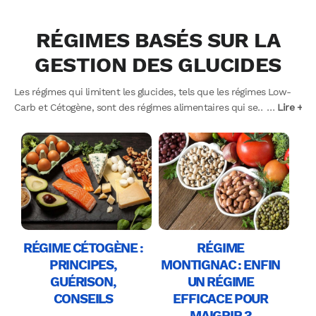
RÉGIMES BASÉS SUR LA
GESTION DES GLUCIDES
Les régimes qui limitent les glucides, tels que les régimes Low-
Carb et Cétogène, sont des régimes alimentaires qui se
…
Lire +
concentrent sur la réduction de la consommation de glucides
dans l’alimentation. Ces régimes obligent le corps à puiser dans
les réserves de graisses pour obtenir de l’énergie. Le régime
Montignac, quant à lui, se concentre sur la consommation
d’aliments à faible indice glycémique, qui ne provoquent pas de
pic de glycémie. Nous laissons découvrir le principe du carb
cycling dans son article dédié !
RÉGIME CÉTOGÈNE :
RÉGIME
PRINCIPES,
MONTIGNAC : ENFIN
GUÉRISON,
UN RÉGIME
CONSEILS
EFFICACE POUR
MAIGRIR ?