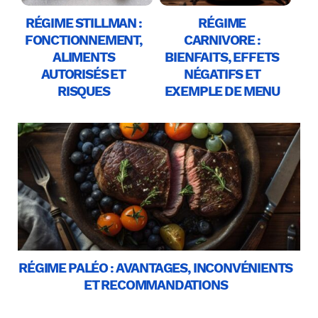
RÉGIME STILLMAN :
RÉGIME
FONCTIONNEMENT,
CARNIVORE :
ALIMENTS
BIENFAITS, EFFETS
AUTORISÉS ET
NÉGATIFS ET
RISQUES
EXEMPLE DE MENU
RÉGIME PALÉO : AVANTAGES, INCONVÉNIENTS
ET RECOMMANDATIONS