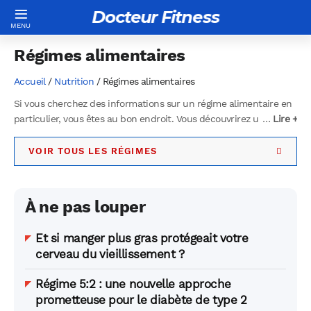
Docteur Fitness
Régimes alimentaires
Accueil
/
Nutrition
/ Régimes alimentaires
Si vous cherchez des informations sur un régime alimentaire en
particulier, vous êtes au bon endroit. Vous découvrirez une
…
…
Lire +
Lire +
sélection des 48 régimes les plus populaires, avec des
explications, des conseils et des exemples de menus. Quel que
VOIR TOUS LES RÉGIMES
soit votre objectif, que vous souhaitiez prendre du poids, perdre
de la graisse, améliorer votre santé ou respecter vos convictions
éthiques, il existe forcément un régime qui vous conviendra ici.
À ne pas louper
N’hésitez plus et découvrez dès maintenant le régime qui vous
mènera vers la meilleure version de vous-même !
Et si manger plus gras protégeait votre
cerveau du vieillissement ?
Régime 5:2 : une nouvelle approche
prometteuse pour le diabète de type 2