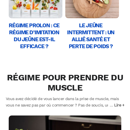
RÉGIME PROLON : CE
LE JEÛNE
RÉGIME D’IMITATION
INTERMITTENT : UN
DU JEÛNE EST-IL
ALLIÉ SANTÉ ET
EFFICACE ?
PERTE DE POIDS ?
RÉGIME POUR PRENDRE DU
MUSCLE
Vous avez décidé de vous lancer dans la prise de muscle, mais
vous ne savez pas par où commencer ? Pas de soucis, une de
…
Lire +
nos Diététicienne nutritionniste vous a concocté un guide
alimentaire complet pour vous aider à prendre de la masse
musculaire ! Ce programme complet avec conseils et exemples