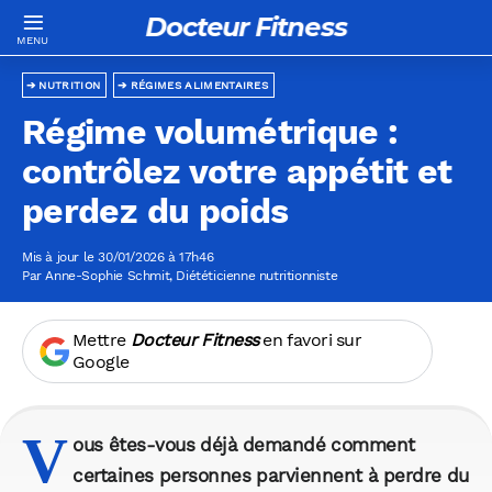
Docteur Fitness
NUTRITION
RÉGIMES ALIMENTAIRES
Régime volumétrique :
contrôlez votre appétit et
perdez du poids
Mis à jour le 30/01/2026 à 17h46
Par
Anne-Sophie Schmit
, Diététicienne nutritionniste
Mettre
Docteur Fitness
en favori sur
Google
V
ous êtes-vous déjà demandé comment
certaines personnes parviennent à perdre du