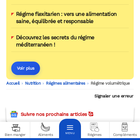
Régime flexitarien : vers une alimentation
saine, équilibrée et responsable
Découvrez les secrets du régime
méditerranéen !
Voir plus
Accueil
-
Nutrition
-
Régimes alimentaires
-
Régime volumétrique
Signaler une erreur
Suivre nos prochains articles 🥰
Les informations de cet article le sont à titre informatif uniquement et ne
Bien manger
Aliments
Régimes
Compléments
remplacent pas l'avis d'un médecin. Si vous avez un problème de santé,