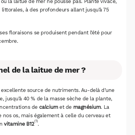
où la laitue de mer ne pousse pas. Plante vivace,
b littorales, à des profondeurs allant jusqu’à 75
e ses floraisons se produisent pendant l’été pour
écembre.
nel de la laitue de mer ?
xcellente source de nutriments. Au-delà d’une
e, jusqu’à 40 % de la masse sèche de la plante,
oncentrations de
calcium
et de
magnésium
. La
WhatsApp
Telegram
Email
de nos os, mais également à celle du cerveau et
(1)
en
vitamine B12
.