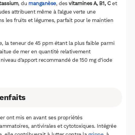
Facebook
X
LinkedIn
tassium
, du
manganèse
, des
vitamines A, B1, C
et
tudes attribuent même à l’algue verte une
 les fruits et légumes, parfait pour le maintien
te, la teneur de 45 ppm étant la plus faible parmi
laitue de mer en quantité relativement
e niveau d’apport recommandé de 150 mg d’iode
enfaits
mer ont mis en avant ses propriétés
lammatoires, antivirales et cytotoxiques. Intégrée
, elle contribuerait à lutter contre la
grippe
, à