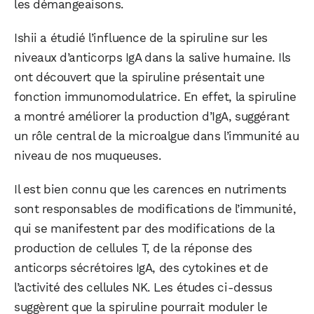
les démangeaisons.
Ishii a étudié l’influence de la spiruline sur les
niveaux d’anticorps IgA dans la salive humaine. Ils
ont découvert que la spiruline présentait une
fonction immunomodulatrice. En effet, la spiruline
a montré améliorer la production d’IgA, suggérant
un rôle central de la microalgue dans l’immunité au
niveau de nos muqueuses.
WhatsApp
Telegram
Email
Il est bien connu que les carences en nutriments
sont responsables de modifications de l’immunité,
qui se manifestent par des modifications de la
Facebook
X
LinkedIn
production de cellules T, de la réponse des
anticorps sécrétoires IgA, des cytokines et de
l’activité des cellules NK. Les études ci-dessus
suggèrent que la spiruline pourrait moduler le