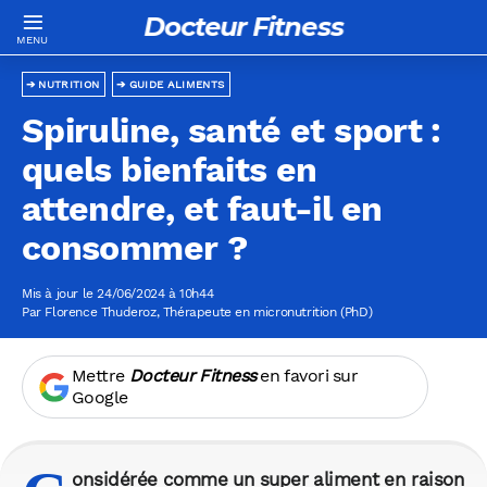
Docteur Fitness
NUTRITION
GUIDE ALIMENTS
Spiruline, santé et sport :
quels bienfaits en
attendre, et faut-il en
consommer ?
Mis à jour le 24/06/2024 à 10h44
Par
Florence Thuderoz
, Thérapeute en micronutrition (PhD)
Mettre
Docteur Fitness
en favori sur
Google
onsidérée comme un super aliment en raison