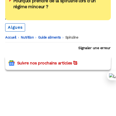
Pourquoi prendre de la spiruline lors d’un
régime minceur ?
AUTOUR DU MÊME THÈME
Algues
Accueil
-
Nutrition
-
Guide aliments
-
Spiruline
Signaler une erreur
Suivre nos prochains articles 🥰