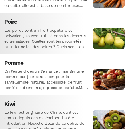
consommés à travers le monde. En jus, crue
ou cuite, elle est la base de nombreuses
recettes.…
Poire
Les poires sont un fruit populaire et
polyvalent, souvent utilisé dans les desserts
et les salades. Quelles sont les propriétés
nutritionnelles des poires ? Quels sont ses
bienfaits ? Si vous voulez…
Pomme
On l’entend depuis l’enfance : manger une
pomme par jour serait bon pour la
santé.Simple, naturel, accessible, ce fruit
bénéficie d’une image presque parfaite.Mais
cette réputation est-elle vraiment méritée ?
Car derrière cette…
Kiwi
Le kiwi est originaire de Chine, où il est
connu depuis des millénaires. Il a été
introduit en Nouvelle-Zélande au début du
20e siècle et a été rapidement adopté