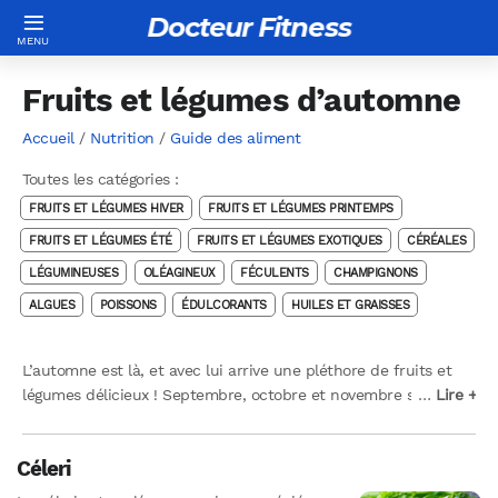
Docteur Fitness
Fruits et légumes d’automne
Accueil
/
Nutrition
/
Guide des aliment
Toutes les catégories :
FRUITS ET LÉGUMES HIVER
FRUITS ET LÉGUMES PRINTEMPS
FRUITS ET LÉGUMES ÉTÉ
FRUITS ET LÉGUMES EXOTIQUES
CÉRÉALES
LÉGUMINEUSES
OLÉAGINEUX
FÉCULENTS
CHAMPIGNONS
ALGUES
POISSONS
ÉDULCORANTS
HUILES ET GRAISSES
L’automne est là, et avec lui arrive une pléthore de fruits et
légumes délicieux ! Septembre, octobre et novembre sont les
…
…
Lire +
Lire +
mois parfaits pour déguster les saveurs les plus fraîches et les
plus colorées de la saison. Alors, qu’attendez-vous ? Profitez
Céleri
de cette saison automnale pour découvrir de nouvelles saveurs
et des aliments sains !