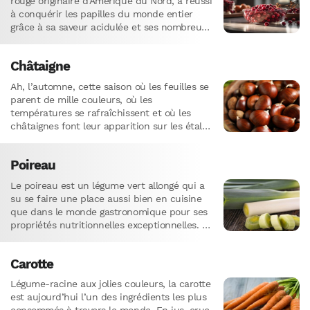
rouge originaire d’Amérique du Nord, a réussi
à conquérir les papilles du monde entier
grâce à sa saveur acidulée et ses nombreux
bienfaits…
Châtaigne
Ah, l’automne, cette saison où les feuilles se
parent de mille couleurs, où les
températures se rafraîchissent et où les
châtaignes font leur apparition sur les étals !
Je suis sûr…
Poireau
Le poireau est un légume vert allongé qui a
su se faire une place aussi bien en cuisine
que dans le monde gastronomique pour ses
propriétés nutritionnelles exceptionnelles. Si
vous…
Carotte
Légume-racine aux jolies couleurs, la carotte
est aujourd’hui l’un des ingrédients les plus