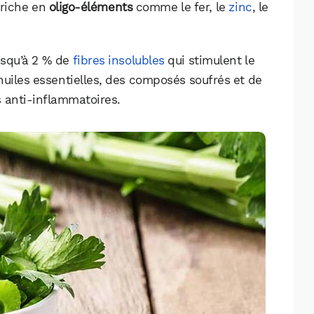
 riche en
oligo-éléments
comme le fer, le
zinc
, le
usqu’à 2 % de
fibres insolubles
qui stimulent le
s huiles essentielles, des composés soufrés et de
s anti-inflammatoires.
WhatsApp
Telegram
Email