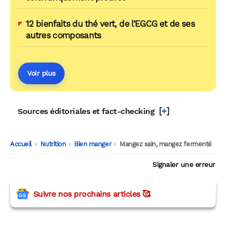
12 bienfaits du thé vert, de l’EGCG et de ses
autres composants
Voir plus
[
+
]
Sources éditoriales et fact-checking
Accueil
-
Nutrition
-
Bien manger
-
Mangez sain, mangez fermenté
Signaler une erreur
Suivre nos prochains articles 🥰