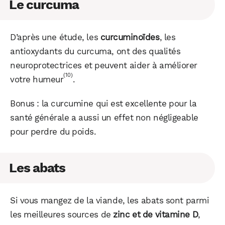
Le curcuma
D’après une étude, les
curcuminoïdes
, les
WhatsApp
Telegram
Email
antioxydants du curcuma, ont des qualités
neuroprotectrices et peuvent aider à améliorer
(10)
votre humeur
.
Facebook
X
LinkedIn
Bonus : la curcumine qui est excellente pour la
santé générale a aussi un effet non négligeable
pour perdre du poids.
Les abats
Si vous mangez de la viande, les abats sont parmi
les meilleures sources de
zinc et de vitamine D
,