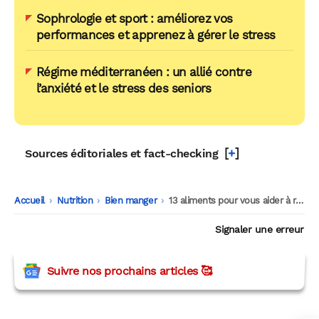
Sophrologie et sport : améliorez vos
performances et apprenez à gérer le stress
Régime méditerranéen : un allié contre
l’anxiété et le stress des seniors
[
+
]
Sources éditoriales et fact-checking
Accueil
-
Nutrition
-
Bien manger
-
13 aliments pour vous aider à réduire l’anxiété et le stress
Signaler une erreur
Suivre nos prochains articles 🥰