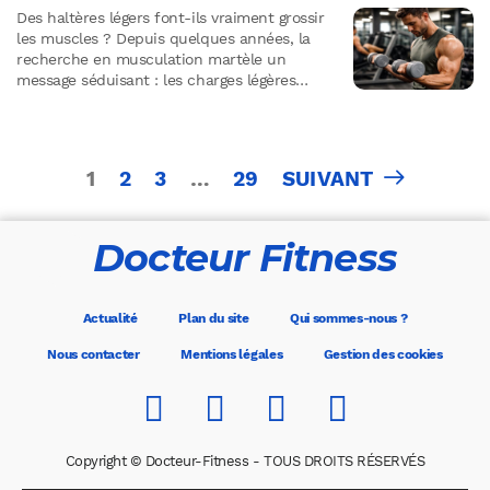
Des haltères légers font-ils vraiment grossir
les muscles ? Depuis quelques années, la
recherche en musculation martèle un
message séduisant : les charges légères
feraient autant de muscle que les charges
lourdes.…
Pagination
1
2
3
…
29
SUIVANT
des
publications
Docteur Fitness
Actualité
Plan du site
Qui sommes-nous ?
Nous contacter
Mentions légales
Gestion des cookies
Copyright © Docteur-Fitness - TOUS DROITS RÉSERVÉS