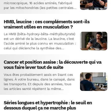
microscopique, 16 acides aminés, fabriqué
par les mitochondries (les petites centrales
énergétiques de nos cellules).…
HMB, leucine : ces compléments sont-ils
vraiment utiles en musculation ?
Le HMB (bêta-hydroxy-bêta-méthylbutyrate)
est un dérivé de la leucine. La leucine, c’est
l’acide aminé le plus connu en musculation :
celui qui déclenche la synthèse des
protéines musculaires. Logiquement, ses
métabolites…
Cancer et position assise : la découverte qui va
vous faire lever tout de suite
Vous êtes probablement assis en lisant ces
lignes. À votre bureau, dans le canapé, dans
les transports. Et depuis des années, tous
les articles santé répètent la même
rengaine : rester…
Séries longues et hypertrophie : le seuil en
dessous duquel ça ne marche plus