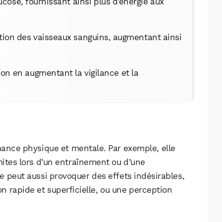
lucose, fournissant ainsi plus d’énergie aux
ation des vaisseaux sanguins, augmentant ainsi
tion en augmentant la vigilance et la
mance physique et mentale. Par exemple, elle
mites lors d’un entraînement ou d’une
e peut aussi provoquer des effets indésirables,
WhatsApp
Telegram
Email
n rapide et superficielle, ou une perception