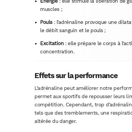
Énergie
: elle stimule la libération de g
muscles ;
Pouls
: l’adrénaline provoque une dilat
le débit sanguin et le pouls ;
Excitation
: elle prépare le corps à l’ac
concentration.
Effets sur la performance
L’adrénaline peut améliorer notre perfor
permet aux sportifs de repousser leurs li
compétition. Cependant, trop d’adrénalin
tels que des tremblements, une respiratio
altérée du danger.