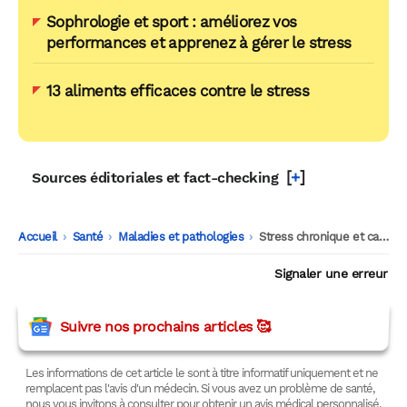
Sophrologie et sport : améliorez vos
performances et apprenez à gérer le stress
13 aliments efficaces contre le stress
[
+
]
Sources éditoriales et fact-checking
Accueil
-
Santé
-
Maladies et pathologies
-
Stress chronique et cancer : ce que révèle une nouvelle étude inquiète les chercheurs
Signaler une erreur
Suivre nos prochains articles 🥰
Les informations de cet article le sont à titre informatif uniquement et ne
remplacent pas l'avis d'un médecin. Si vous avez un problème de santé,
nous vous invitons à consulter pour obtenir un avis médical personnalisé.