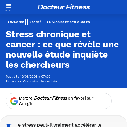
Docteur Fitness
CANCERS
SANTÉ
MALADIES ET PATHOLOGIES
Stress chronique et
cancer : ce que révèle une
nouvelle étude inquiète
les chercheurs
Publié le 10/06/2026 à 07h30
Par
Manon Costantini
, Journaliste
Mettre
Docteur Fitness
en favori sur
Google
e stress peut-il vraiment accélérer le