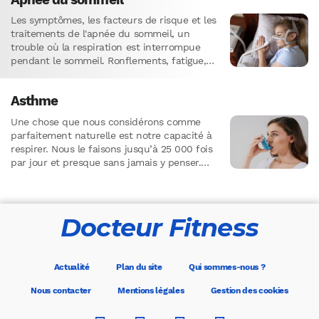
Les symptômes, les facteurs de risque et les
traitements de l'apnée du sommeil, un
trouble où la respiration est interrompue
pendant le sommeil. Ronflements, fatigue,
maux de tête... Apprenez comment
diagnostiquer et prévenir cette affection qui
Asthme
peut affecter votre bien-être quotidien.
Une chose que nous considérons comme
parfaitement naturelle est notre capacité à
respirer. Nous le faisons jusqu’à 25 000 fois
par jour et presque sans jamais y penser.
Mais ce n’est…
Docteur Fitness
Actualité
Plan du site
Qui sommes-nous ?
Nous contacter
Mentions légales
Gestion des cookies