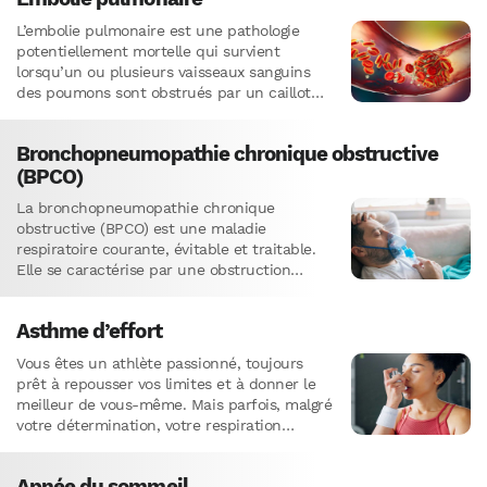
L’embolie pulmonaire est une pathologie
potentiellement mortelle qui survient
lorsqu’un ou plusieurs vaisseaux sanguins
des poumons sont obstrués par un caillot
sanguin (également appelé thrombus). Ce
caillot migre le plus…
Bronchopneumopathie chronique obstructive
(BPCO)
La bronchopneumopathie chronique
obstructive (BPCO) est une maladie
respiratoire courante, évitable et traitable.
Elle se caractérise par une obstruction
progressive et non complètement réversible
des bronches causant une limitation des…
Asthme d’effort
Vous êtes un athlète passionné, toujours
prêt à repousser vos limites et à donner le
meilleur de vous-même. Mais parfois, malgré
votre détermination, votre respiration
devient sifflante, votre poitrine se…
Apnée du sommeil