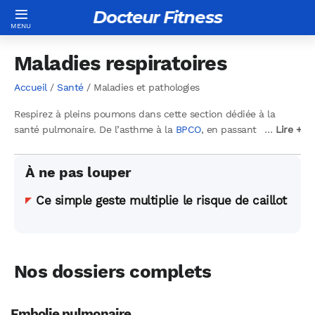
Docteur Fitness
Maladies respiratoires
Accueil
/
Santé
/ Maladies et pathologies
Respirez à pleins poumons dans cette section dédiée à la
santé pulmonaire. De l’asthme à la
BPCO
, en passant par
…
…
Lire +
Lire +
l’
apnée du sommeil
. Découvrez les facteurs environnementaux
impactant vos voies respiratoires et les stratégies pour
À ne pas louper
maintenir des poumons en bonne santé.
Ce simple geste multiplie le risque de caillot
Nos dossiers complets
Embolie pulmonaire