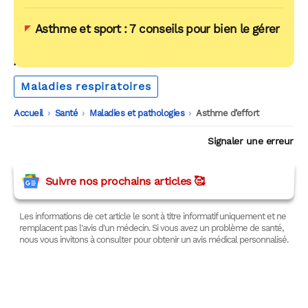
Asthme et sport : 7 conseils pour bien le gérer
AUTOUR DU MÊME THÈME
Maladies respiratoires
Accueil
-
Santé
-
Maladies et pathologies
-
Asthme d’effort
Signaler une erreur
Suivre nos prochains articles 🥰
Les informations de cet article le sont à titre informatif uniquement et ne
remplacent pas l'avis d'un médecin. Si vous avez un problème de santé,
nous vous invitons à consulter pour obtenir un avis médical personnalisé.