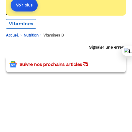
Voir plus
AUTOUR DU MÊME THÈME
Vitamines
Accueil
-
Nutrition
-
Vitamines B
Signaler une erreur
Suivre nos prochains articles 🥰