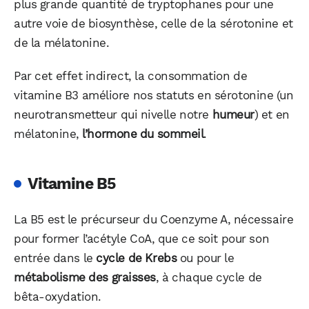
plus grande quantité de tryptophanes pour une
autre voie de biosynthèse, celle de la sérotonine et
de la mélatonine.
Par cet effet indirect, la consommation de
vitamine B3 améliore nos statuts en sérotonine (un
neurotransmetteur qui nivelle notre
humeur
) et en
mélatonine,
l’hormone du sommeil
.
WhatsApp
Telegram
Email
Vitamine B5
La B5 est le précurseur du Coenzyme A, nécessaire
Facebook
X
LinkedIn
pour former l’acétyle CoA, que ce soit pour son
entrée dans le
cycle de Krebs
ou pour le
métabolisme des graisses
, à chaque cycle de
bêta-oxydation.