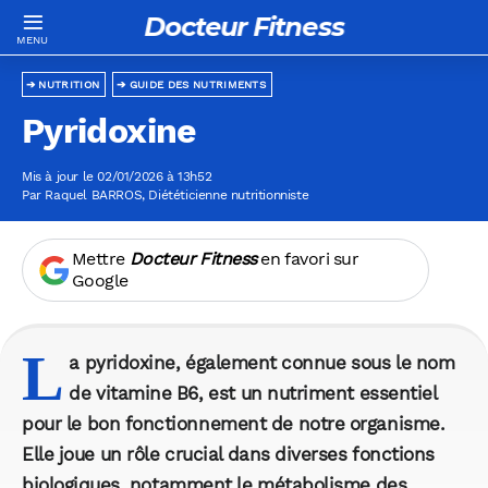
Docteur Fitness
NUTRITION
GUIDE DES NUTRIMENTS
Pyridoxine
Mis à jour le 02/01/2026 à 13h52
Par
Raquel BARROS
, Diététicienne nutritionniste
Mettre
Docteur Fitness
en favori sur
Google
L
a pyridoxine, également connue sous le nom
de vitamine B6, est un nutriment essentiel
pour le bon fonctionnement de notre organisme.
Elle joue un rôle crucial dans diverses fonctions
biologiques, notamment le métabolisme des