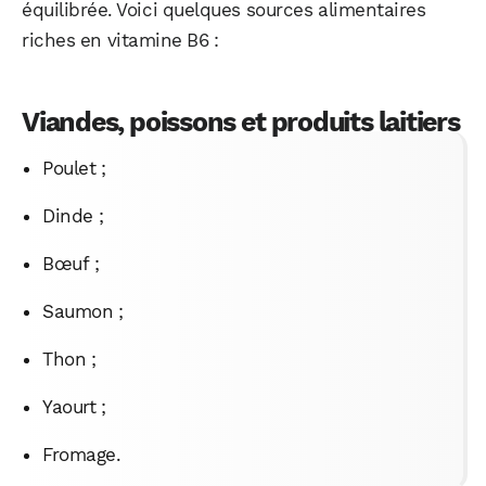
équilibrée. Voici quelques sources alimentaires
riches en vitamine B6 :
Viandes, poissons et produits laitiers
WhatsApp
Telegram
Email
Poulet ;
Dinde ;
Facebook
X
LinkedIn
Bœuf ;
Saumon ;
Thon ;
Yaourt ;
Fromage.