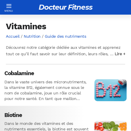
Docteur Fitness
Vitamines
Accueil
/
Nutrition
/
Guide des nutriments
Découvrez notre catégorie dédiée aux vitamines et apprenez
tout ce qu’il faut savoir sur leur définition, leurs rôles, leurs
…
…
Lire +
Lire +
bienfaits pour la santé, les risques de carences et l’utilisation
de compléments. Obtenez également des conseils pour inclure
Cobalamine
suffisamment de vitamines dans votre alimentation grâce aux
meilleurs aliments qui en contiennent.
Dans le vaste univers des micronutriments,
la vitamine B12, également connue sous le
nom de cobalamine, joue un rôle crucial
pour notre santé. En tant que maillon
essentiel du métabolisme…
Biotine
Dans le monde des vitamines et des
nutriments essentiels, la biotine est souvent