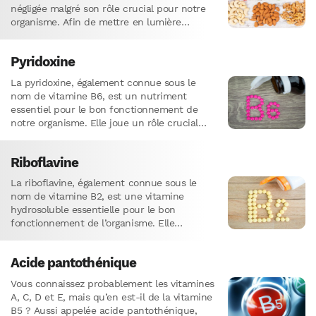
négligée malgré son rôle crucial pour notre
organisme. Afin de mettre en lumière
l’importance de cette vitamine…
Pyridoxine
La pyridoxine, également connue sous le
nom de vitamine B6, est un nutriment
essentiel pour le bon fonctionnement de
notre organisme. Elle joue un rôle crucial
dans diverses fonctions biologiques,…
Riboflavine
La riboflavine, également connue sous le
nom de vitamine B2, est une vitamine
hydrosoluble essentielle pour le bon
fonctionnement de l’organisme. Elle
participe à de nombreuses réactions
biochimiques et est…
Acide pantothénique
Vous connaissez probablement les vitamines
A, C, D et E, mais qu’en est-il de la vitamine
B5 ? Aussi appelée acide pantothénique,