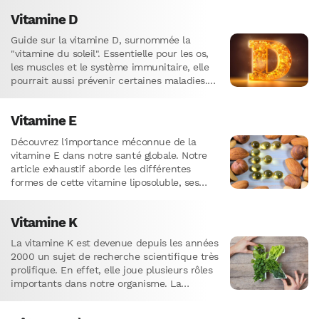
profiter.
Vitamine D
Guide sur la vitamine D, surnommée la
"vitamine du soleil". Essentielle pour les os,
les muscles et le système immunitaire, elle
pourrait aussi prévenir certaines maladies.
Apprenez-en plus sur son rôle, les sources
alimentaires et les compléments
Vitamine E
recommandés.
Découvrez l'importance méconnue de la
vitamine E dans notre santé globale. Notre
article exhaustif aborde les différentes
formes de cette vitamine liposoluble, ses
implications dans la prévention des maladies
chroniques, et les meilleures sources
Vitamine K
alimentaires pour optimiser votre apport.
La vitamine K est devenue depuis les années
2000 un sujet de recherche scientifique très
prolifique. En effet, elle joue plusieurs rôles
importants dans notre organisme. La
recherche a montré…