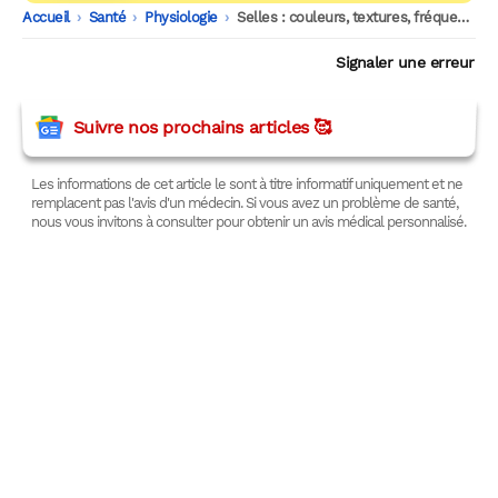
Accueil
-
Santé
-
Physiologie
-
Selles : couleurs, textures, fréquences, ce que cela dit de votre santé
Signaler une erreur
Suivre nos prochains articles 🥰
Les informations de cet article le sont à titre informatif uniquement et ne
remplacent pas l'avis d'un médecin. Si vous avez un problème de santé,
nous vous invitons à consulter pour obtenir un avis médical personnalisé.