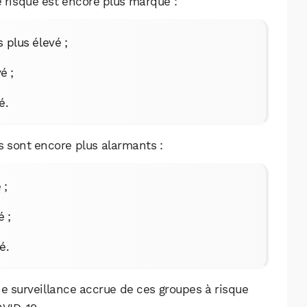
e risque est encore plus marqué :
Facebook
X
LinkedIn
s plus élevé ;
é ;
é.
es sont encore plus alarmants :
 ;
é ;
é.
ne surveillance accrue de ces groupes à risque