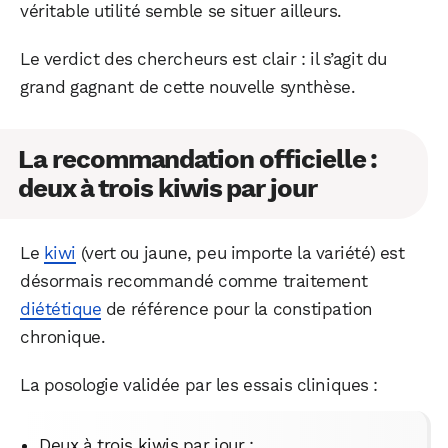
véritable utilité semble se situer ailleurs.
Le verdict des chercheurs est clair : il s’agit du
grand gagnant de cette nouvelle synthèse.
La recommandation officielle :
WhatsApp
Telegram
Email
deux à trois kiwis par jour
Facebook
X
LinkedIn
Le
kiwi
(vert ou jaune, peu importe la variété) est
désormais recommandé comme traitement
diététique
de référence pour la constipation
chronique.
La posologie validée par les essais cliniques :
Deux à trois kiwis par jour ;