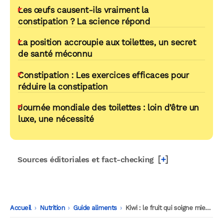
Les œufs causent-ils vraiment la
constipation ? La science répond
La position accroupie aux toilettes, un secret
de santé méconnu
Constipation : Les exercices efficaces pour
réduire la constipation
Journée mondiale des toilettes : loin d’être un
luxe, une nécessité
[
+
]
Sources éditoriales et fact-checking
Accueil
-
Nutrition
-
Guide aliments
-
Kiwi : le fruit qui soigne mieux que les fibres pour la constipation