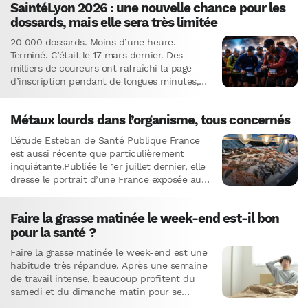
SaintéLyon 2026 : une nouvelle chance pour les
dossards, mais elle sera très limitée
20 000 dossards. Moins d’une heure.
Terminé. C’était le 17 mars dernier. Des
milliers de coureurs ont rafraîchi la page
d’inscription pendant de longues minutes,
parfois sans succès. D’autres, connectés
pile…
Métaux lourds dans l’organisme, tous concernés
L’étude Esteban de Santé Publique France
est aussi récente que particulièrement
inquiétante.Publiée le 1er juillet dernier, elle
dresse le portrait d’une France exposée aux
métaux lourds dans sa quasi-intégralité.Le
taux…
Faire la grasse matinée le week-end est-il bon
pour la santé ?
Faire la grasse matinée le week-end est une
habitude très répandue. Après une semaine
de travail intense, beaucoup profitent du
samedi et du dimanche matin pour se
reposer et récupérer…