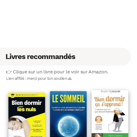
Livres recommandés
WhatsApp
Telegram
Email
👉 Clique sur un livre pour le voir sur Amazon.
Lien affilié : merci pour ton soutien 🙏
Facebook
X
LinkedIn