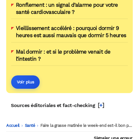
Ronflement : un signal d’alarme pour votre
santé cardiovasculaire ?
Vieillissement accéléré : pourquoi dormir 9
heures est aussi mauvais que dormir 5 heures
Mal dormir : et si le problème venait de
l’intestin ?
Voir plus
[
+
]
Sources éditoriales et fact-checking
Accueil
-
Santé
-
Faire la grasse matinée le week-end est-il bon pour la santé ?
Signaler une erreur