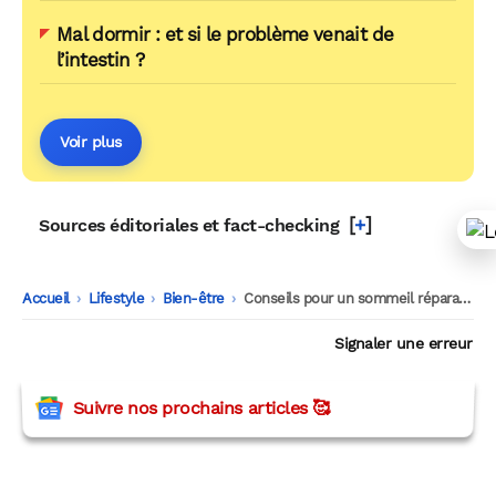
Mal dormir : et si le problème venait de
l’intestin ?
Voir plus
[
+
]
Sources éditoriales et fact-checking
Accueil
-
Lifestyle
-
Bien-être
-
Conseils pour un sommeil réparateur : des basiques au biohacking
Signaler une erreur
Suivre nos prochains articles 🥰