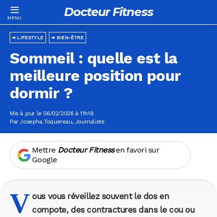
Docteur Fitness
LIFESTYLE
BIEN-ÊTRE
Sommeil : quelle est la
meilleure position pour
dormir ?
Mis à jour le 06/02/2026 à 11h18
Par
Josepha Toquereau
, Journaliste
Mettre
Docteur Fitness
en favori sur
Google
V
ous vous réveillez souvent le dos en
compote, des contractures dans le cou ou