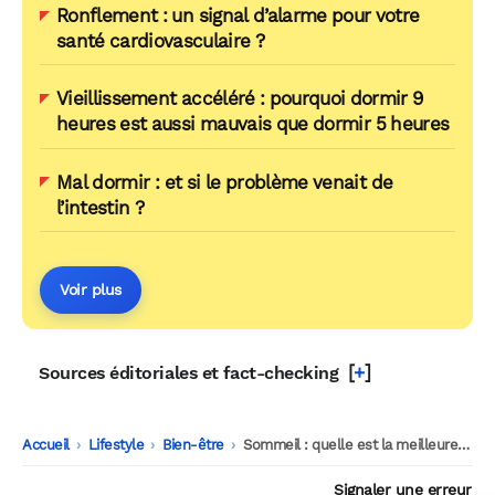
Ronflement : un signal d’alarme pour votre
santé cardiovasculaire ?
Vieillissement accéléré : pourquoi dormir 9
heures est aussi mauvais que dormir 5 heures
Mal dormir : et si le problème venait de
l’intestin ?
Voir plus
[
+
]
Sources éditoriales et fact-checking
Accueil
-
Lifestyle
-
Bien-être
-
Sommeil : quelle est la meilleure position pour dormir ?
Signaler une erreur