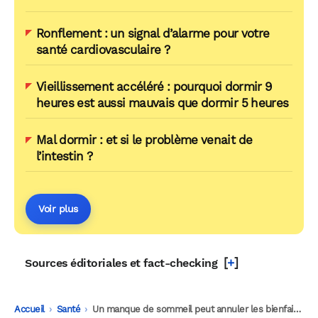
Ronflement : un signal d’alarme pour votre
santé cardiovasculaire ?
Vieillissement accéléré : pourquoi dormir 9
heures est aussi mauvais que dormir 5 heures
Mal dormir : et si le problème venait de
l’intestin ?
Voir plus
[
+
]
Sources éditoriales et fact-checking
Accueil
-
Santé
-
Un manque de sommeil peut annuler les bienfaits cognitifs du sport