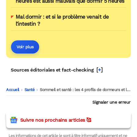
heures est aussi mauvais que dormir 5 heures
Mal dormir : et si le problème venait de
l’intestin ?
Voir plus
[
+
]
Sources éditoriales et fact-checking
Accueil
-
Santé
-
Sommeil et santé : les 4 profils de dormeurs et leurs impacts à long terme
Signaler une erreur
Suivre nos prochains articles 🥰
Les informations de cet article le sont à titre informatif uniquement et ne