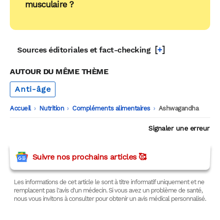
musculaire ?
[
+
]
Sources éditoriales et fact-checking
AUTOUR DU MÊME THÈME
Anti-âge
Accueil
-
Nutrition
-
Compléments alimentaires
-
Ashwagandha
Signaler une erreur
Suivre nos prochains articles 🥰
Les informations de cet article le sont à titre informatif uniquement et ne
remplacent pas l'avis d'un médecin. Si vous avez un problème de santé,
nous vous invitons à consulter pour obtenir un avis médical personnalisé.