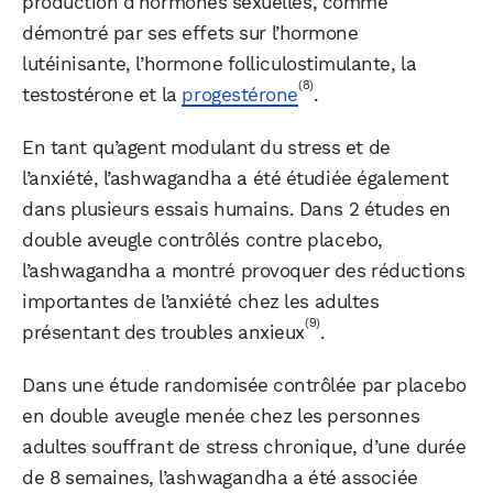
production d’hormones sexuelles, comme
démontré par ses effets sur l’hormone
lutéinisante, l’hormone folliculostimulante, la
(8)
testostérone et la
progestérone
.
En tant qu’agent modulant du stress et de
l’anxiété, l’ashwagandha a été étudiée également
dans plusieurs essais humains. Dans 2 études en
double aveugle contrôlés contre placebo,
l’ashwagandha a montré provoquer des réductions
importantes de l’anxiété chez les adultes
(9)
présentant des troubles anxieux
.
WhatsApp
Telegram
Email
Dans une étude randomisée contrôlée par placebo
en double aveugle menée chez les personnes
adultes souffrant de stress chronique, d’une durée
Facebook
X
LinkedIn
de 8 semaines, l’ashwagandha a été associée