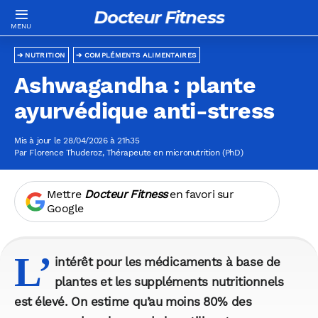
Docteur Fitness
NUTRITION
COMPLÉMENTS ALIMENTAIRES
Ashwagandha : plante
ayurvédique anti-stress
Mis à jour le 28/04/2026 à 21h35
Par
Florence Thuderoz
, Thérapeute en micronutrition (PhD)
Mettre
Docteur Fitness
en favori sur
Google
L’
intérêt pour les médicaments à base de
plantes et les suppléments nutritionnels
est élevé. On estime qu’au moins 80% des