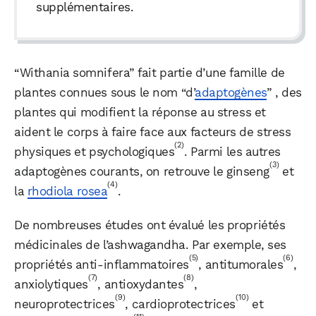
supplémentaires.
“Withania somnifera” fait partie d’une famille de
plantes connues sous le nom “d’
adaptogènes
” , des
plantes qui modifient la réponse au stress et
aident le corps à faire face aux facteurs de stress
(2)
physiques et psychologiques
. Parmi les autres
(3)
adaptogènes courants, on retrouve le ginseng
et
(4)
la
rhodiola rosea
.
De nombreuses études ont évalué les propriétés
médicinales de l’ashwagandha. Par exemple, ses
(5)
(6)
propriétés anti-inflammatoires
, antitumorales
,
(7)
(8)
anxiolytiques
, antioxydantes
,
(9)
(10)
neuroprotectrices
, cardioprotectrices
et