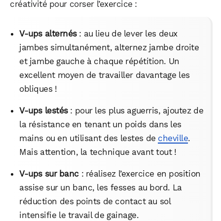
créativité pour corser l’exercice :
V-ups alternés
: au lieu de lever les deux
jambes simultanément, alternez jambe droite
et jambe gauche à chaque répétition. Un
WhatsApp
Telegram
Email
excellent moyen de travailler davantage les
obliques !
Facebook
X
LinkedIn
V-ups lestés
: pour les plus aguerris, ajoutez de
la résistance en tenant un poids dans les
mains ou en utilisant des lestes de
cheville
.
Mais attention, la technique avant tout !
V-ups sur banc
: réalisez l’exercice en position
assise sur un banc, les fesses au bord. La
réduction des points de contact au sol
intensifie le travail de gainage.