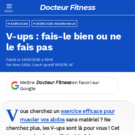
Docteur Fitness
EXERCICES
EXERCICES ABDOMINAUX
V-ups : fais-le bien ou ne
le fais pas
Publié le 24/03/2026 à 10h10
Par
Nino CASA
, Coach sportif BPJEPS AF
Mettre
Docteur Fitness
en favori sur
Google
V
ous cherchez un
exercice efficace pour
muscler vos abdos
sans matériel ? Ne
cherchez plus, les V-ups sont là pour vous ! Cet