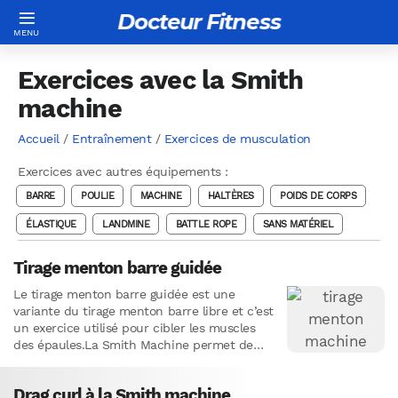
Docteur Fitness
Exercices avec la Smith
machine
Accueil
/
Entraînement
/
Exercices de musculation
Exercices avec autres équipements :
BARRE
POULIE
MACHINE
HALTÈRES
POIDS DE CORPS
ÉLASTIQUE
LANDMINE
BATTLE ROPE
SANS MATÉRIEL
Tirage menton barre guidée
Le tirage menton barre guidée est une
variante du tirage menton barre libre et c’est
un exercice utilisé pour cibler les muscles
des épaules.La Smith Machine permet de
réaliser un…
Drag curl à la Smith machine