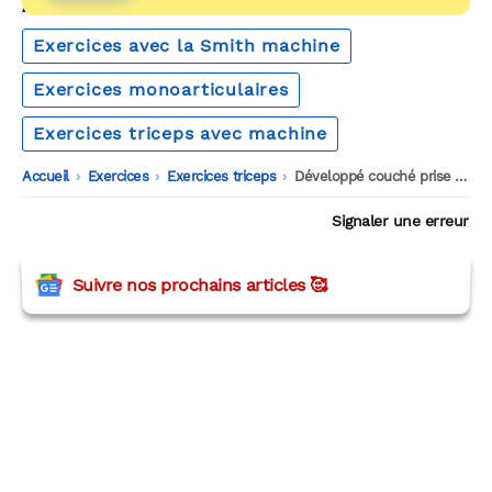
AUTOUR DU MÊME THÈME
Exercices avec la Smith machine
Exercices monoarticulaires
Exercices triceps avec machine
Accueil
-
Exercices
-
Exercices triceps
-
Développé couché prise serrée à la Smith machine
Signaler une erreur
Suivre nos prochains articles 🥰