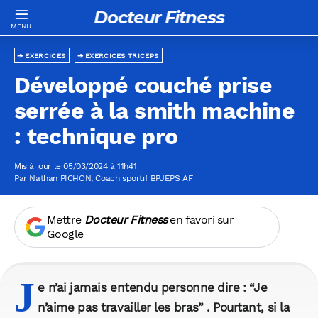
Docteur Fitness
EXERCICES
EXERCICES TRICEPS
Développé couché prise
serrée à la smith machine
: technique pro
Mis à jour le 05/03/2024 à 11h41
Par
Nathan PICHON
, Coach sportif BPJEPS AF
Mettre
Docteur Fitness
en favori sur
Google
J
e n’ai jamais entendu personne dire : “Je
n’aime pas travailler les bras” . Pourtant, si la