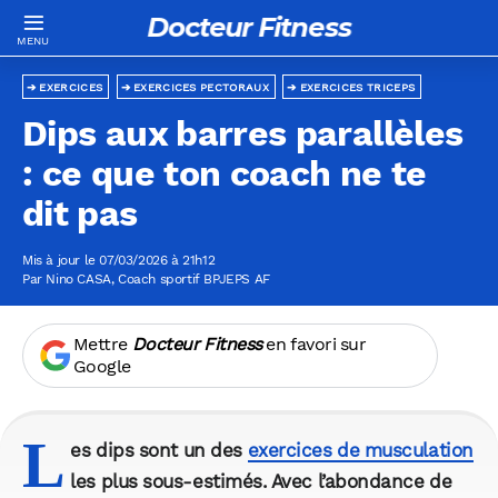
Docteur Fitness
EXERCICES
EXERCICES PECTORAUX
EXERCICES TRICEPS
Dips aux barres parallèles
: ce que ton coach ne te
dit pas
Mis à jour le 07/03/2026 à 21h12
Par
Nino CASA
, Coach sportif BPJEPS AF
Mettre
Docteur Fitness
en favori sur
Google
L
es dips sont un des
exercices de musculation
les plus sous-estimés. Avec l’abondance de