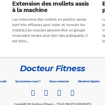
Extension des mollets assis
E
à la machine
Les extensions des mollets en position assise
L
t
sont très efficaces pour isoler et muscler les
j
mollets.Ces muscles peuvent être un groupe
m
musculaire tenace pour bien des pratiquants, il
l
est donc…
s
Docteur Fitness
u site
Qui sommes-nous ?
Nous contacter
Mentions légales
Copyright © Docteur-Fitness - TOUS DROITS RÉSERVÉS