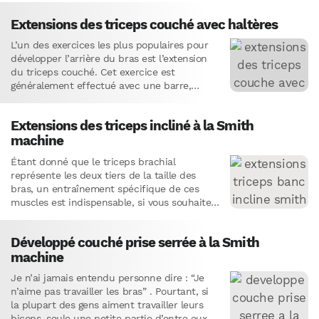
Extensions des triceps couché avec haltères
L’un des exercices les plus populaires pour
développer l’arrière du bras est l’extension
du triceps couché. Cet exercice est
généralement effectué avec une barre,
surnommée “l’écraseur de crâne” (de
l’anglais…
Extensions des triceps incliné à la Smith
machine
Étant donné que le triceps brachial
représente les deux tiers de la taille des
bras, un entraînement spécifique de ces
muscles est indispensable, si vous souhaitez
obtenir de gros bras.…
Développé couché prise serrée à la Smith
machine
Je n’ai jamais entendu personne dire : “Je
n’aime pas travailler les bras” . Pourtant, si
la plupart des gens aiment travailler leurs
biceps, seule une petite partie d’entre eux