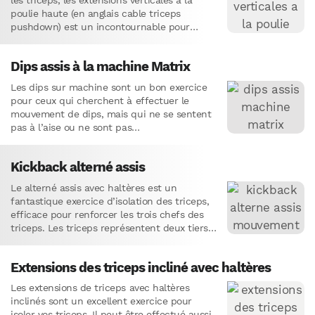
les triceps, les extensions verticales à la
poulie haute (en anglais cable triceps
pushdown) est un incontournable pour
développer des bras plus gros et…
Dips assis à la machine Matrix
Les dips sur machine sont un bon exercice
pour ceux qui cherchent à effectuer le
mouvement de dips, mais qui ne se sentent
pas à l’aise ou ne sont pas…
Kickback alterné assis
Le alterné assis avec haltères est un
fantastique exercice d’isolation des triceps,
efficace pour renforcer les trois chefs des
triceps. Les triceps représentent deux tiers
de la masse du bras,…
Extensions des triceps incliné avec haltères
Les extensions de triceps avec haltères
inclinés sont un excellent exercice pour
isoler vos triceps. Il peut être effectué aussi