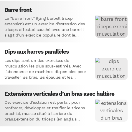
présentons ci-dessous les meilleurs exercices pour
se muscler
intense…
les triceps
qui vous aideront à obtenir des bras plus
Barre front
volumineux et forts.
Le “barre front” (lying barbell tricep
extension) est un exercice d’extension des
triceps effectué couché avec une barre.Il
s’agit d’un exercice populaire dont le
principal avantage est d’obtenir un
étirement…
Dips aux barres parallèles
Les dips sont un des exercices de
musculation les plus sous-estimés. Avec
l’abondance de machines disponibles pour
travailler les bras, les épaules et les
pectoraux, on a tendance à oublier…
Extensions verticales d’un bras avec haltère
Cet exercice d’isolation est parfait pour
renforcer, développer et tonifier le triceps
brachial, muscle situé à l’arrière du
bras.L’extension du triceps (en anglais
dumbbell tricep extension) est un
mouvement qui…