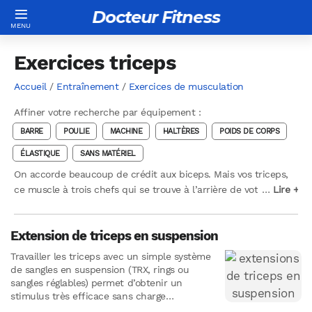
Docteur Fitness
Exercices triceps
Accueil
/
Entraînement
/
Exercices de musculation
Affiner votre recherche par équipement :
BARRE
POULIE
MACHINE
HALTÈRES
POIDS DE CORPS
ÉLASTIQUE
SANS MATÉRIEL
On accorde beaucoup de crédit aux biceps. Mais vos triceps,
ce muscle à trois chefs qui se trouve à l’arrière de votre bras,
…
…
Lire +
Lire +
méritent plus d’attention. En effet, vos triceps représentent
près de 60 % de la masse de la partie supérieure de votre
Extension de triceps en suspension
bras. Et ce n’est pas tout. Chaque fois que vous faites un
développé couché, un développé couché ou des dips, c’est
Travailler les triceps avec un simple système
votre triceps qui vous aide à mobiliser la charge. Lorsque les
de sangles en suspension (TRX, rings ou
powerlifters ne parviennent pas à verrouiller un développé
sangles réglables) permet d’obtenir un
stimulus très efficace sans charge
couché lourd, ils se consacrent aux triceps. Nous vous
externe.Cet exercice combine un travail