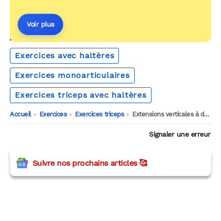
Voir plus
AUTOUR DU MÊME THÈME
Exercices avec haltères
Exercices monoarticulaires
Exercices triceps avec haltères
Accueil
-
Exercices
-
Exercices triceps
-
Extensions verticales à deux mains avec haltère
Signaler une erreur
Suivre nos prochains articles 🥰