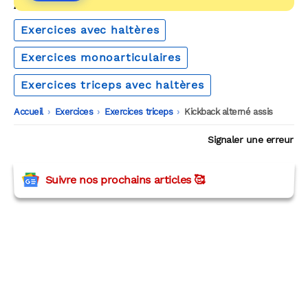
AUTOUR DU MÊME THÈME
Exercices avec haltères
Exercices monoarticulaires
Exercices triceps avec haltères
Accueil
-
Exercices
-
Exercices triceps
-
Kickback alterné assis
Signaler une erreur
Suivre nos prochains articles 🥰