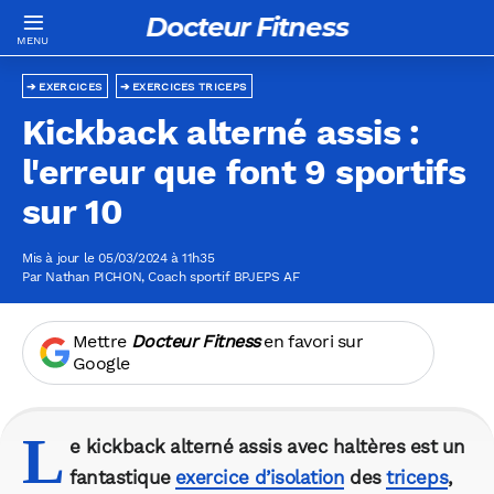
Docteur Fitness
EXERCICES
EXERCICES TRICEPS
Kickback alterné assis :
l'erreur que font 9 sportifs
sur 10
Mis à jour le 05/03/2024 à 11h35
Par
Nathan PICHON
, Coach sportif BPJEPS AF
Mettre
Docteur Fitness
en favori sur
Google
L
e kickback alterné assis avec haltères est un
fantastique
exercice d’isolation
des
triceps
,