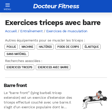
Docteur Fitness
Exercices triceps avec barre
Accueil
/
Entraînement
/
Exercices de musculation
Autres équipements pour se muscler les triceps :
POULIE
MACHINE
HALTÈRES
POIDS DE CORPS
ÉLASTIQUE
SANS MATÉRIEL
Recherches associées :
EXERCICES TRICEPS
EXERCICES AVEC BARRE
Barre front
Le “barre front” (lying barbell tricep
extension) est un exercice d’extension des
triceps effectué couché avec une barre.Il
s’agit d’un exercice populaire dont le
principal avantage est d’obtenir un