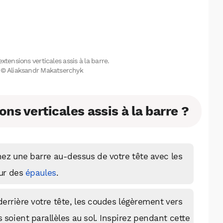
extensions verticales assis à la barre.
on © Aliaksandr Makatserchyk
ns verticales assis à la barre ?
nez une barre au-dessus de votre tête avec les
eur des
épaules
.
errière votre tête, les coudes légèrement vers
s soient parallèles au sol. Inspirez pendant cette