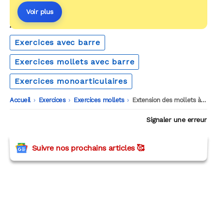
Voir plus
AUTOUR DU MÊME THÈME
Exercices avec barre
Exercices mollets avec barre
Exercices monoarticulaires
Accueil
-
Exercices
-
Exercices mollets
-
Extension des mollets à la barre debout
Signaler une erreur
Suivre nos prochains articles 🥰