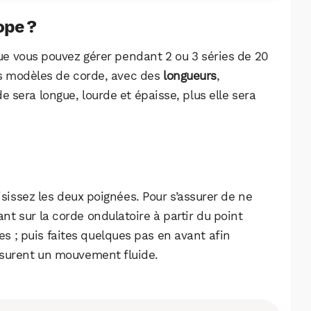
ope ?
e vous pouvez gérer pendant 2 ou 3 séries de 20
urs modèles de corde, avec des
longueurs
,
de sera longue, lourde et épaisse, plus elle sera
isissez les deux poignées. Pour s’assurer de ne
ant sur la corde ondulatoire à partir du point
es ; puis faites quelques pas en avant afin
WhatsApp
Telegram
Email
ssurent un mouvement fluide.