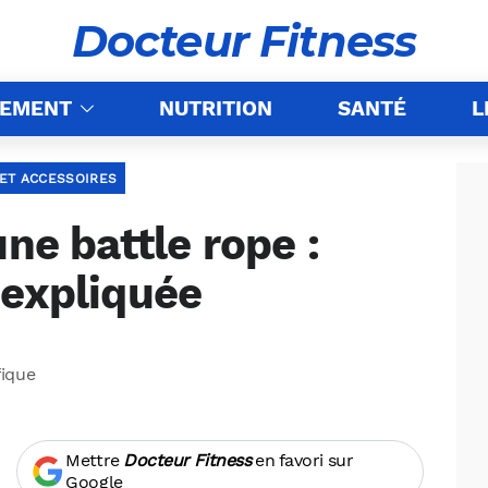
Docteur Fitness
NEMENT
NUTRITION
SANTÉ
L
 ET ACCESSOIRES
ne battle rope :
 expliquée
fique
Mettre
Docteur Fitness
en favori sur
Google