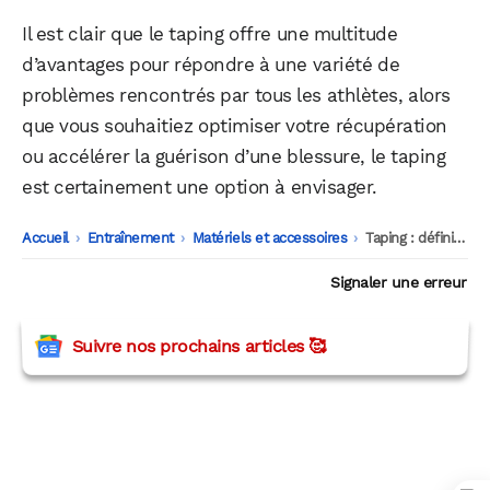
Il est clair que le taping offre une multitude
d’avantages pour répondre à une variété de
problèmes rencontrés par tous les athlètes, alors
que vous souhaitiez optimiser votre récupération
ou accélérer la guérison d’une blessure, le taping
est certainement une option à envisager.
Accueil
-
Entraînement
-
Matériels et accessoires
-
Taping : définition et bénéfices des bandages adhésifs thérapeutiques
Signaler une erreur
Suivre nos prochains articles 🥰