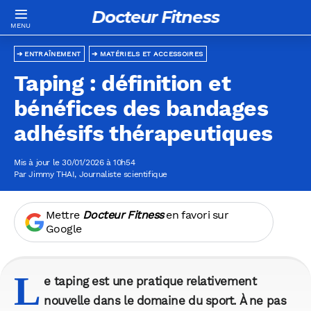
Docteur Fitness
ENTRAÎNEMENT
MATÉRIELS ET ACCESSOIRES
Taping : définition et
bénéfices des bandages
adhésifs thérapeutiques
Mis à jour le 30/01/2026 à 10h54
Par
Jimmy THAI
, Journaliste scientifique
Mettre
Docteur Fitness
en favori sur
Google
L
e taping est une pratique relativement
nouvelle dans le domaine du sport. À ne pas