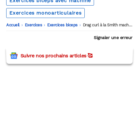
Exercices biceps avec machine
Exercices monoarticulaires
Accueil
-
Exercices
-
Exercices biceps
-
Drag curl à la Smith machine
Signaler une erreur
Suivre nos prochains articles 🥰