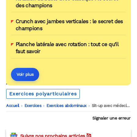
des champions
Crunch avec jambes verticales : le secret des
champions
Planche latérale avec rotation : tout ce qu’il
faut savoir
Voir plus
AUTOUR DU MÊME THÈME
Exercices polyarticulaires
Accueil
-
Exercices
-
Exercices abdominaux
-
Sit-up avec médecine ball contre un mur
Signaler une erreur
Suivre nos prochains articles 🥰