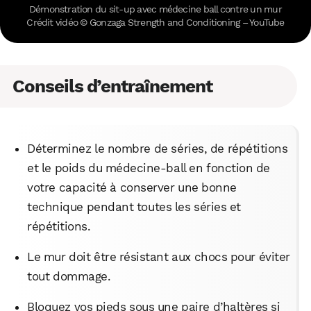
Démonstration du sit-up avec médecine ball contre un mur
Crédit vidéo © Gonzaga Strength and Conditioning – YouTube
Conseils d’entraînement
WhatsApp
Telegram
Email
Facebook
X
LinkedIn
Déterminez le nombre de séries, de répétitions
et le poids du médecine-ball en fonction de
votre capacité à conserver une bonne
technique pendant toutes les séries et
répétitions.
Le mur doit être résistant aux chocs pour éviter
tout dommage.
Bloquez vos pieds sous une paire d’haltères si