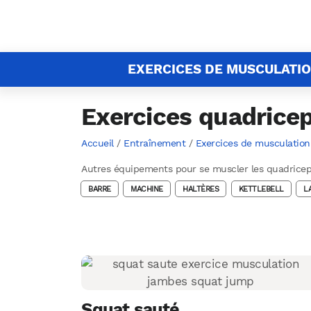
EXERCICES DE MUSCULATI
Exercices quadricep
Accueil
/
Entraînement
/
Exercices de musculation
Autres équipements pour se muscler les quadricep
BARRE
MACHINE
HALTÈRES
KETTLEBELL
L
Squat sauté