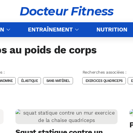
Docteur Fitness
ON
ENTRAÎNEMENT
NUTRITION
s au poids de corps
s :
Recherches associées :
ANDMINE
ÉLASTIQUE
SANS MATÉRIEL
EXERCICES QUADRICEPS
E
P
Squat statique contre un