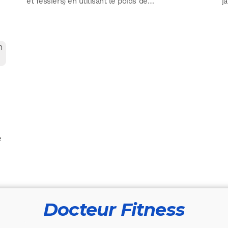
et fessiers) en utilisant le poids de…
j
e
Docteur Fitness