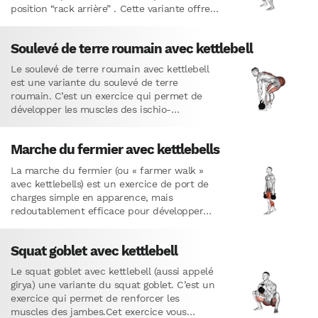
position “rack arrière” . Cette variante offre
un excellent compromis…
Soulevé de terre roumain avec kettlebell
Le soulevé de terre roumain avec kettlebell
est une variante du soulevé de terre
roumain. C’est un exercice qui permet de
développer les muscles des ischio-
jambiers.Cet exercice doit être effectué…
Marche du fermier avec kettlebells
La marche du fermier (ou « farmer walk »
avec kettlebells) est un exercice de port de
charges simple en apparence, mais
redoutablement efficace pour développer
une force vraiment fonctionnelle.​ En
marchant…
Squat goblet avec kettlebell
Le squat goblet avec kettlebell (aussi appelé
girya) une variante du squat goblet. C’est un
exercice qui permet de renforcer les
muscles des jambes.Cet exercice vous