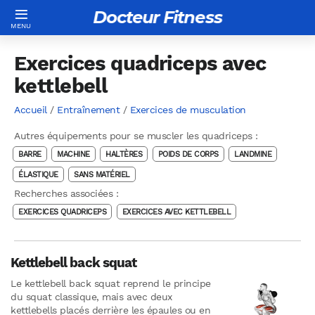
Docteur Fitness
Exercices quadriceps avec
kettlebell
Accueil
/
Entraînement
/
Exercices de musculation
Autres équipements pour se muscler les quadriceps :
BARRE
MACHINE
HALTÈRES
POIDS DE CORPS
LANDMINE
ÉLASTIQUE
SANS MATÉRIEL
Recherches associées :
EXERCICES QUADRICEPS
EXERCICES AVEC KETTLEBELL
Kettlebell back squat
Le kettlebell back squat reprend le principe
du squat classique, mais avec deux
kettlebells placés derrière les épaules ou en