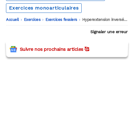
Exercices monoarticulaires
Accueil
-
Exercices
-
Exercices fessiers
-
Hyperextension inversée au Swiss ball
Signaler une erreur
Suivre nos prochains articles 🥰