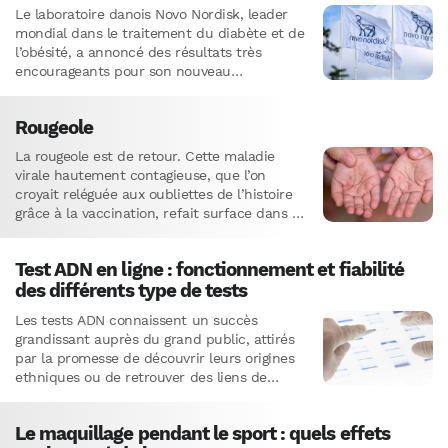
Le laboratoire danois Novo Nordisk, leader
mondial dans le traitement du diabète et de
l’obésité, a annoncé des résultats très
encourageants pour son nouveau
médicament expérimental contre l’obésité,
l’amycrétine. Cette…
Rougeole
La rougeole est de retour. Cette maladie
virale hautement contagieuse, que l’on
croyait reléguée aux oubliettes de l’histoire
grâce à la vaccination, refait surface dans de
nombreux pays, y compris…
Test ADN en ligne : fonctionnement et fiabilité
des différents type de tests
Les tests ADN connaissent un succès
grandissant auprès du grand public, attirés
par la promesse de découvrir leurs origines
ethniques ou de retrouver des liens de
parenté. Près de 100 000…
Le maquillage pendant le sport : quels effets