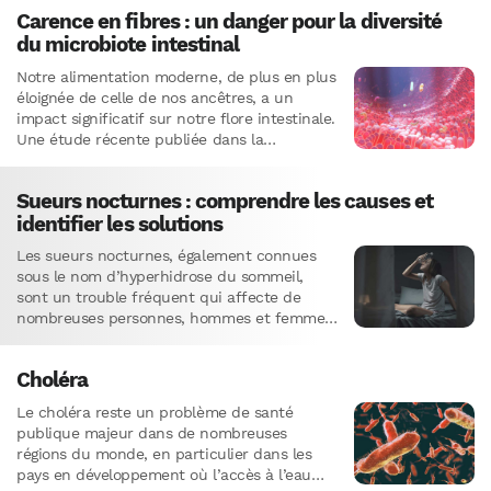
Carence en fibres : un danger pour la diversité
du microbiote intestinal
Notre alimentation moderne, de plus en plus
éloignée de celle de nos ancêtres, a un
impact significatif sur notre flore intestinale.
Une étude récente publiée dans la
prestigieuse revue Science…
Sueurs nocturnes : comprendre les causes et
identifier les solutions
Les sueurs nocturnes, également connues
sous le nom d’hyperhidrose du sommeil,
sont un trouble fréquent qui affecte de
nombreuses personnes, hommes et femmes
confondus. Pourtant, ce phénomène
reste peu compris du grand public et est
Choléra
souvent banalisé, alors…
Le choléra reste un problème de santé
publique majeur dans de nombreuses
régions du monde, en particulier dans les
pays en développement où l’accès à l’eau