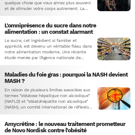
quelque chose que vous aimez plus souvent
et de stimuler votre corps autrement. La…
L’omniprésence du sucre dans notre
alimentation : un constat alarmant
Le sucre, cet ingrédient si familier et
apprécié, est devenu un véritable fléau dans
notre alimentation moderne. Une récente
étude menée par l’Agence nationale de
sécurité sanitaire de l’alimentation (Anses)…
Maladies du foie gras : pourquoi la NASH devient
MASH ?
En raison de plusieurs limites associées aux
termes “stéatose hépatique non alcoolique”
(NAFLD) et “stéatohépatite non alcoolique”
(NASH), un comité international de réflexion
a récemment revu la nomenclature et la…
Amycrétine : le nouveau traitement prometteur
de Novo Nordisk contre l’obésité