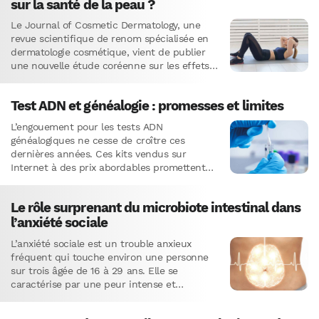
sur la santé de la peau ?
Le Journal of Cosmetic Dermatology, une
revue scientifique de renom spécialisée en
dermatologie cosmétique, vient de publier
une nouvelle étude coréenne sur les effets
du port de maquillage pendant l’exercice…
Test ADN et généalogie : promesses et limites
L’engouement pour les tests ADN
généalogiques ne cesse de croître ces
dernières années. Ces kits vendus sur
Internet à des prix abordables promettent
de révéler nos origines ethniques et
géographiques…
Le rôle surprenant du microbiote intestinal dans
l’anxiété sociale
L’anxiété sociale est un trouble anxieux
fréquent qui touche environ une personne
sur trois âgée de 16 à 29 ans. Elle se
caractérise par une peur intense et
persistante des…