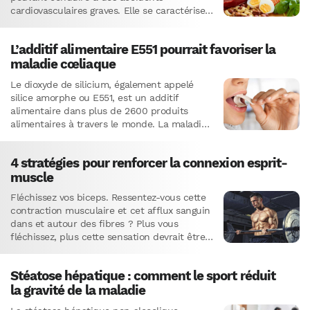
cardiovasculaires graves. Elle se caractérise
par l’accumulation de dépôts graisseux,
appelés plaques d’athérome, au niveau de
L’additif alimentaire E551 pourrait favoriser la
la…
maladie cœliaque
Le dioxyde de silicium, également appelé
silice amorphe ou E551, est un additif
alimentaire dans plus de 2600 produits
alimentaires à travers le monde. La maladie
cœliaque est une intolérance…
4 stratégies pour renforcer la connexion esprit-
muscle
Fléchissez vos biceps. Ressentez-vous cette
contraction musculaire et cet afflux sanguin
dans et autour des fibres ? Plus vous
fléchissez, plus cette sensation devrait être
intense. Voici un exemple concret de…
Stéatose hépatique : comment le sport réduit
la gravité de la maladie