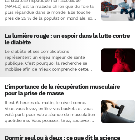
La stéatose hépatique non alcoolique
(MAFLD) est la maladie chronique du foie la
plus répandue dans le monde. Elle touche
près de 25 % de la population mondiale, soit
environ 2…
La lumière rouge : un espoir dans la lutte contre
le diabète
Le diabète et ses complications
représentent un enjeu majeur de santé
publique. C’est pourquoi la recherche se
mobilise afin de mieux comprendre cette
pathologie et développer de nouvelles
approches thérapeutiques.…
L’importance de la récupération musculaire
pour la prise de masse
Il est 6 heures du matin, le réveil sonne.
Vous vous levez, enfilez vos baskets et vous
voilà parti pour votre séance de musculation
quotidienne. Vous poussez, tirez, soulevez,
transpirez.…
Dormir seul ou à deux : ce que dit la science