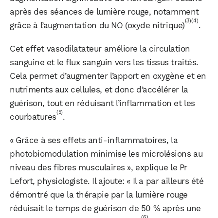
après des séances de lumière rouge, notamment
(3)
(4)
grâce à l’augmentation du NO (oxyde nitrique)
.
Cet effet vasodilatateur améliore la circulation
sanguine et le flux sanguin vers les tissus traités.
Cela permet d’augmenter l’apport en oxygène et en
nutriments aux cellules, et donc d’accélérer la
guérison, tout en réduisant l’inflammation et les
(5)
WhatsApp
Telegram
Email
courbatures
.
« Grâce à ses effets anti-inflammatoires, la
photobiomodulation minimise les microlésions au
Facebook
X
LinkedIn
niveau des fibres musculaires », explique le Pr
Lefort, physiologiste. Il ajoute: « Il a par ailleurs été
démontré que la thérapie par la lumière rouge
réduisait le temps de guérison de 50 % après une
(6)