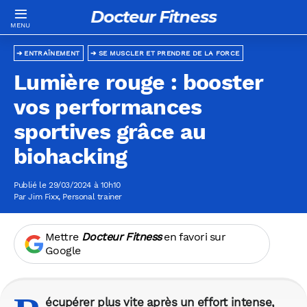
Docteur Fitness
ENTRAÎNEMENT
SE MUSCLER ET PRENDRE DE LA FORCE
Lumière rouge : booster
vos performances
sportives grâce au
biohacking
Publié le 29/03/2024 à 10h10
Par
Jim Fixx
, Personal trainer
Mettre
Docteur Fitness
en favori sur
Google
écupérer plus vite après un effort intense,