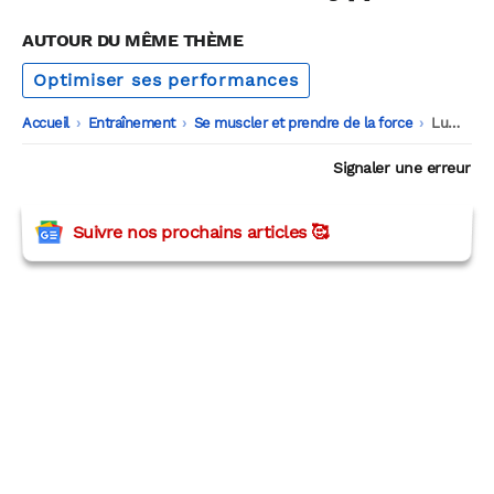
AUTOUR DU MÊME THÈME
Optimiser ses performances
Accueil
-
Entraînement
-
Se muscler et prendre de la force
-
Lumière rouge : booster vos performances sportives grâce au biohacking
Signaler une erreur
Suivre nos prochains articles 🥰