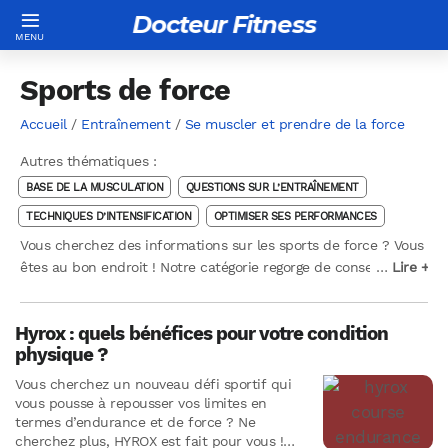
Docteur Fitness
Sports de force
Accueil
/
Entraînement
/
Se muscler et prendre de la force
Autres thématiques :
BASE DE LA MUSCULATION
QUESTIONS SUR L’ENTRAÎNEMENT
TECHNIQUES D’INTENSIFICATION
OPTIMISER SES PERFORMANCES
Vous cherchez des informations sur les sports de force ? Vous
êtes au bon endroit ! Notre catégorie regorge de conseils,
…
…
Lire +
Lire +
d’astuces et d’informations essentielles pour vous aider à vous
lancer ou à progresser dans les sports de force. Découvrez les
Hyrox : quels bénéfices pour votre condition
différentes disciplines telles que l’haltérophilie, la
physique ?
musculation, le powerlifting et bien d’autres encore.
Vous cherchez un nouveau défi sportif qui
vous pousse à repousser vos limites en
termes d’endurance et de force ? Ne
cherchez plus, HYROX est fait pour vous !